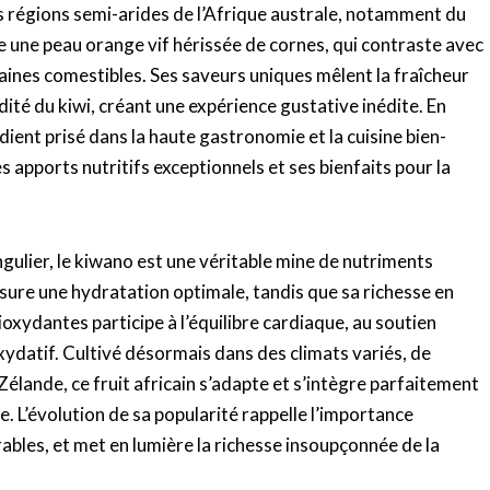
es régions semi-arides de l’Afrique australe, notamment du
e une peau orange vif hérissée de cornes, qui contraste avec
graines comestibles. Ses saveurs uniques mêlent la fraîcheur
dité du kiwi, créant une expérience gustative inédite. En
ent prisé dans la haute gastronomie et la cuisine bien-
apports nutritifs exceptionnels et ses bienfaits pour la
ngulier, le kiwano est une véritable mine de nutriments
assure une hydratation optimale, tandis que sa richesse en
oxydantes participe à l’équilibre cardiaque, au soutien
oxydatif. Cultivé désormais dans des climats variés, de
Zélande, ce fruit africain s’adapte et s’intègre parfaitement
e. L’évolution de sa popularité rappelle l’importance
ables, et met en lumière la richesse insoupçonnée de la