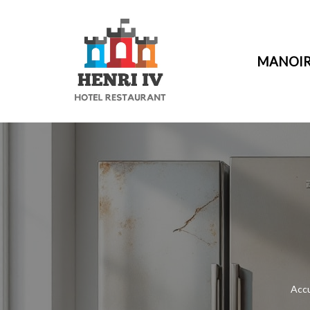
Aller
au
MANOIR 
contenu
Accu