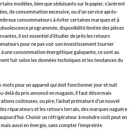
certains modèles, bien que séduisants sur le papier, s’avèrent
s, de consommation excessive, ou d’un service après-
ombreux consommateurs à éviter certaines marques et à
 obsolescence programmée, disponibilité limitée des pièces
ntes, il est essentiel d’étudier de près les retours
ommateurs pour ne pas voir son investissement tourner
te à une consommation énergétique galopante, ce sont au
ément fuir selon les données techniques et les tendances du
s-mots pour un appareil qui doit fonctionner jour et nuit
u-delà du prix annoncé en magasin, il faut désormais
rations coûteuses, ou pire, l’achat prématuré d’un nouvel
 des réparateurs et les retours terrain, des marques naguère
ujourd’hui. Choisir un réfrigérateur à moindre coût peut en
 mais aussi en énergie, sans compter l’empreinte