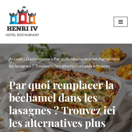
Aller
au
contenu
Accueil
»
Gastronomie
»
Par quoi remplacer la béchamel dans
les lasagnes ? Trouvez ici les alternatives plus efficaces
Par quoi remplacer la
béchamel dans les
lasagnes ? Trouvez ici
les alternatives plus