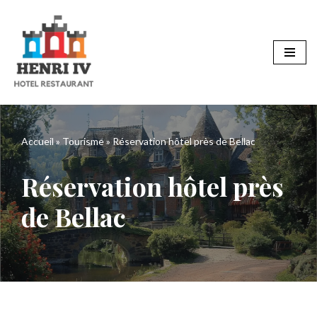
Aller
au
contenu
Accueil
»
Tourisme
»
Réservation hôtel près de Bellac
Réservation hôtel près
de Bellac