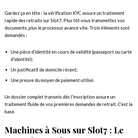
Gardez ça en tête : la vérification KYC assure un traitement
rapide des retraits sur Slot7. Plus tôt vous transmettez vos
documents, plus le processus avance vite. Trois éléments sont
demandés :
Une pièce d’identité en cours de validité (passeport ou carte
d’identité);
Un justificatif de domicile récent;
Une preuve du moyen de paiement utilisé.
Un dossier complet transmis dès l’inscription assure un
traitement fluide de vos premières demandes de retrait. C’est la
base.
Machines à Sous sur Slot7 : Le