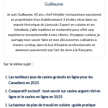
Guillaume
Je suis Guillaume, 42 ans, chef hôtelier-restaurateur passionné
et propriétaire d’un établissement 3 étoiles situé dans un
manoir historique du Limousin. Expert en cuisine et en
hôtellerie, j’allie tradition et modernité pour offrir une
expérience exceptionnelle à mes clients. Voyageur curieux, je
partage mon savoir-faire et mes découvertes culinaires à
travers ce blog, dans le but d’inspirer professionnels et
amateurs passionnés par l’art de vivre à la française.
Sur le même sujet :
Les meilleurs jeux de casino gratuits en ligne pour les
Canadiens en 2025
Comparatif exclusif : tout savoir sur casino argent réel en
ligne et le casino en ligne en 2025
La hauteur du plan de travail en cuisine : guide pratique