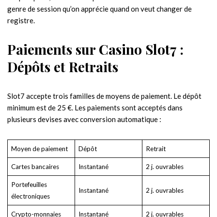
genre de session qu’on apprécie quand on veut changer de
registre.
Paiements sur Casino Slot7 :
Dépôts et Retraits
Slot7 accepte trois familles de moyens de paiement. Le dépôt
minimum est de 25 €. Les paiements sont acceptés dans
plusieurs devises avec conversion automatique :
Moyen de paiement
Dépôt
Retrait
Cartes bancaires
Instantané
2 j. ouvrables
Portefeuilles
Instantané
2 j. ouvrables
électroniques
Crypto-monnaies
Instantané
2 j. ouvrables