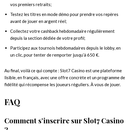
vos premiers retraits;
Testez les titres en mode démo pour prendre vos repères
avant de jouer en argent réel;
Collectez votre cashback hebdomadaire régulièrement
depuis la section dédiée de votre profil;
Participez aux tournois hebdomadaires depuis le lobby, en
un clic, pour tenter de remporter jusqu’à 650 €.
Au final, voilà ce qui compte : Slot7 Casino est une plateforme
lisible, en français, avec une offre concrète et un programme de
fidélité qui récompense les joueurs réguliers. À vous de jouer.
FAQ
Comment s’inscrire sur Slot7 Casino