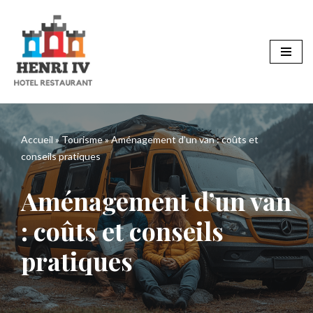
Aller
au
contenu
Accueil
»
Tourisme
»
Aménagement d’un van : coûts et
conseils pratiques
Aménagement d’un van
: coûts et conseils
pratiques