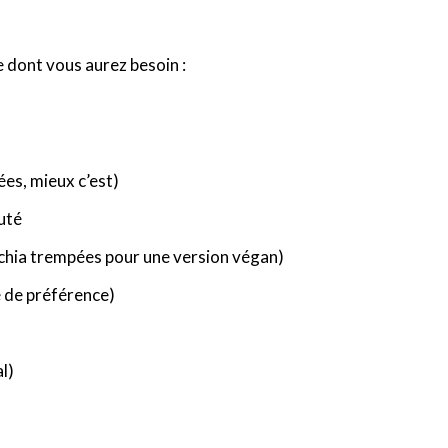
e dont vous aurez besoin :
ées, mieux c’est)
uté
e chia trempées pour une version végan)
 de préférence)
l)