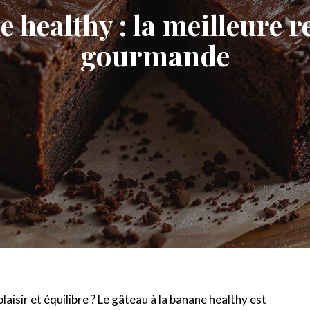
healthy : la meilleure re
gourmande
laisir et équilibre ? Le gâteau à la banane healthy est