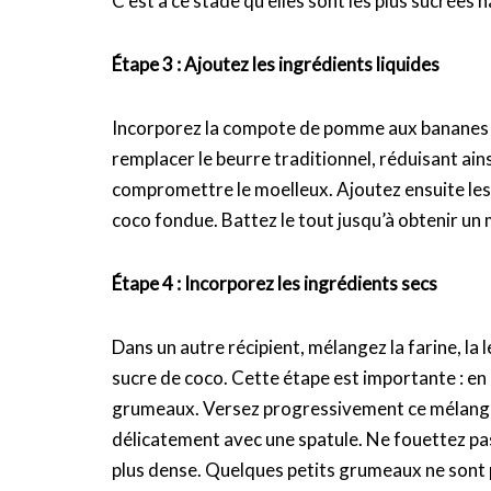
C’est à ce stade qu’elles sont les plus sucrées
Étape 3 : Ajoutez les ingrédients liquides
Incorporez la compote de pomme aux bananes
remplacer le beurre traditionnel, réduisant ai
compromettre le moelleux. Ajoutez ensuite les de
coco fondue. Battez le tout jusqu’à obtenir u
Étape 4 : Incorporez les ingrédients secs
Dans un autre récipient, mélangez la farine, la 
sucre de coco. Cette étape est importante : en
grumeaux. Versez progressivement ce mélange 
délicatement avec une spatule. Ne fouettez pa
plus dense. Quelques petits grumeaux ne sont pa