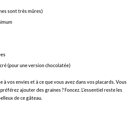
anes sont très mûres)
inimum
ées
ucré (pour une version chocolatée)
pte à vos envies et à ce que vous avez dans vos placards. Vous
référez ajouter des graines ? Foncez. L’essentiel reste les
elleux de ce gâteau.