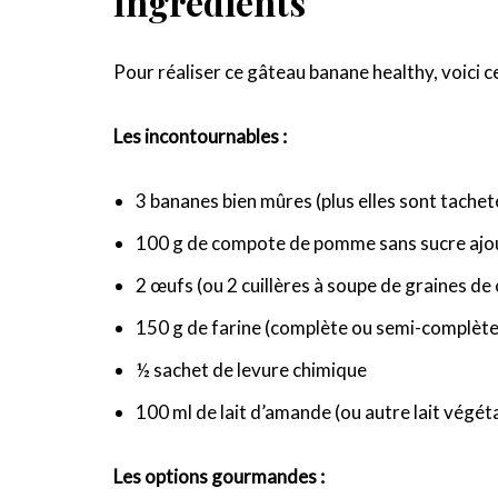
Ingrédients
Pour réaliser ce gâteau banane healthy, voici c
Les incontournables :
3 bananes bien mûres (plus elles sont tachet
100 g de compote de pomme sans sucre ajo
2 œufs (ou 2 cuillères à soupe de graines d
150 g de farine (complète ou semi-complète
½ sachet de levure chimique
100 ml de lait d’amande (ou autre lait végéta
Les options gourmandes :