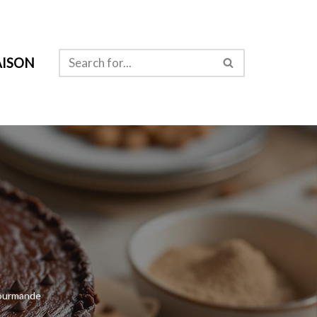
ISON
gourmande