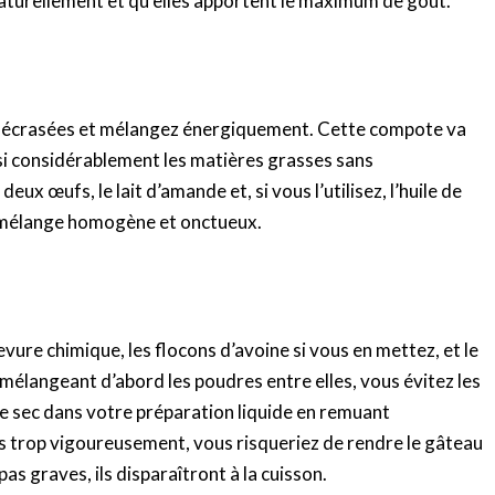
 naturellement et qu’elles apportent le maximum de goût.
 écrasées et mélangez énergiquement. Cette compote va
nsi considérablement les matières grasses sans
ux œufs, le lait d’amande et, si vous l’utilisez, l’huile de
n mélange homogène et onctueux.
levure chimique, les flocons d’avoine si vous en mettez, et le
 mélangeant d’abord les poudres entre elles, vous évitez les
sec dans votre préparation liquide en remuant
s trop vigoureusement, vous risqueriez de rendre le gâteau
s graves, ils disparaîtront à la cuisson.