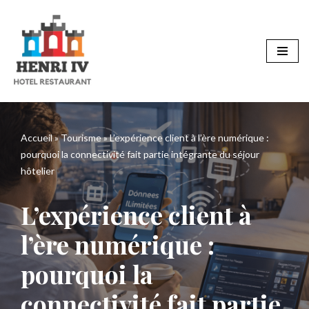
Aller
au
contenu
Accueil
»
Tourisme
»
L’expérience client à l’ère numérique :
pourquoi la connectivité fait partie intégrante du séjour
hôtelier
L’expérience client à
l’ère numérique :
pourquoi la
connectivité fait partie