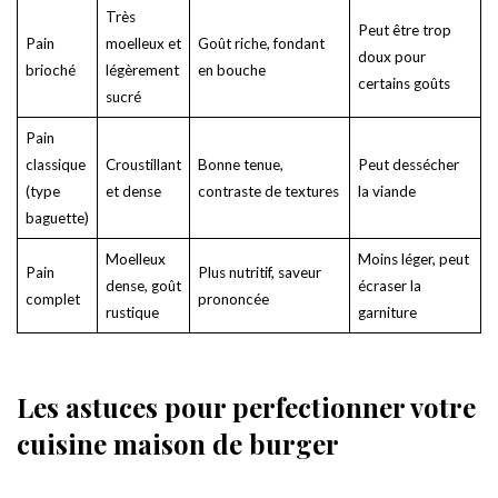
Très
Peut être trop
Pain
moelleux et
Goût riche, fondant
doux pour
brioché
légèrement
en bouche
certains goûts
sucré
Pain
classique
Croustillant
Bonne tenue,
Peut dessécher
(type
et dense
contraste de textures
la viande
baguette)
Moelleux
Moins léger, peut
Pain
Plus nutritif, saveur
dense, goût
écraser la
complet
prononcée
rustique
garniture
Les astuces pour perfectionner votre
cuisine maison de burger