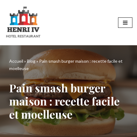
Aller
au
contenu
Accueil
»
Blog
»
Pain smash burger maison : recette facile et
moelleuse
Pain smash burger
maison : recette facile
et moelleuse