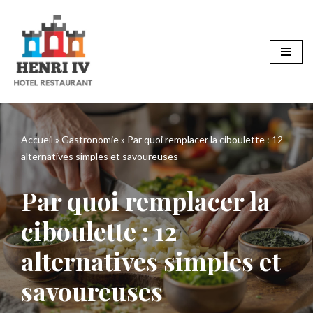
Aller
au
contenu
Accueil
»
Gastronomie
»
Par quoi remplacer la ciboulette : 12
alternatives simples et savoureuses
Par quoi remplacer la
ciboulette : 12
alternatives simples et
savoureuses