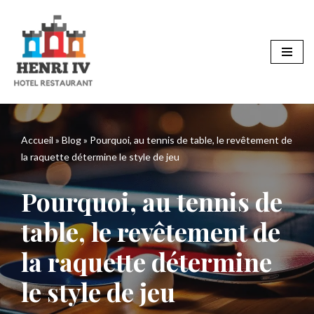
Aller
au
contenu
Accueil
»
Blog
»
Pourquoi, au tennis de table, le revêtement de
la raquette détermine le style de jeu
Pourquoi, au tennis de
table, le revêtement de
la raquette détermine
le style de jeu