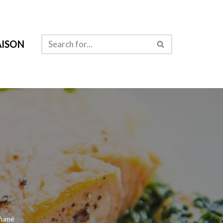
ISON
 fumé