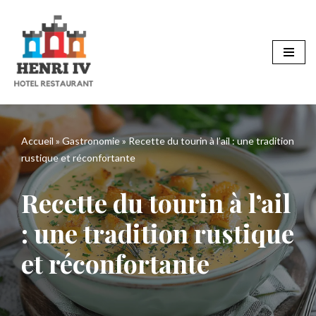
Aller
au
contenu
Accueil
»
Gastronomie
»
Recette du tourin à l’ail : une tradition
rustique et réconfortante
Recette du tourin à l’ail
: une tradition rustique
et réconfortante