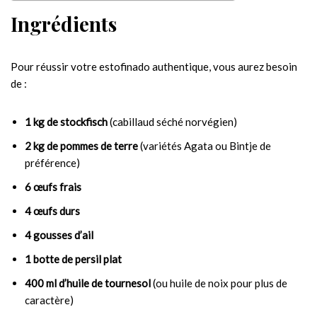
Ingrédients
Pour réussir votre estofinado authentique, vous aurez besoin
de :
1 kg de stockfisch
(cabillaud séché norvégien)
2 kg de pommes de terre
(variétés Agata ou Bintje de
préférence)
6 œufs frais
4 œufs durs
4 gousses d’ail
1 botte de persil plat
400 ml d’huile de tournesol
(ou huile de noix pour plus de
caractère)