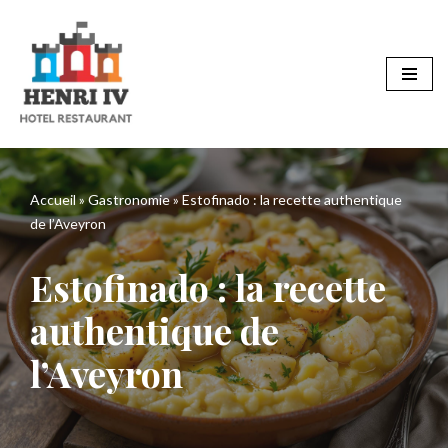
Aller
au
contenu
Accueil
»
Gastronomie
»
Estofinado : la recette authentique
de l’Aveyron
Estofinado : la recette
authentique de
l’Aveyron