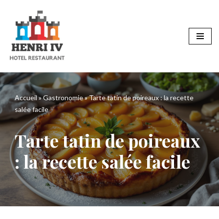
Aller
au
contenu
Accueil
»
Gastronomie
»
Tarte tatin de poireaux : la recette
salée facile
Tarte tatin de poireaux
: la recette salée facile